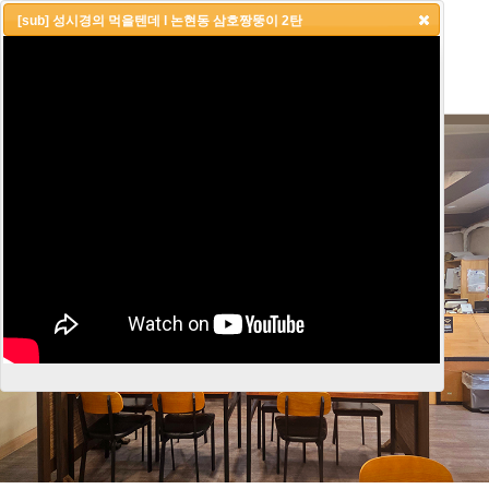
[sub] 성시경의 먹을텐데 l 논현동 삼호짱뚱이 2탄