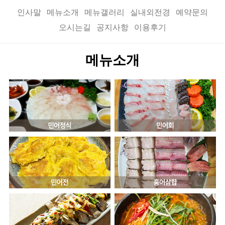
인사말
메뉴소개
메뉴갤러리
실내외전경
예약문의
오시는길
공지사항
이용후기
메뉴소개