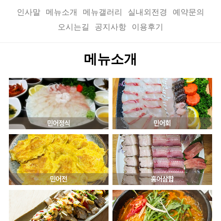
인사말
메뉴소개
메뉴갤러리
실내외전경
예약문의
오시는길
공지사항
이용후기
메뉴소개