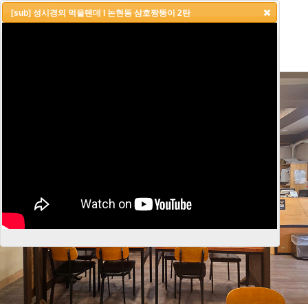
[sub] 성시경의 먹을텐데 l 논현동 삼호짱뚱이 2탄