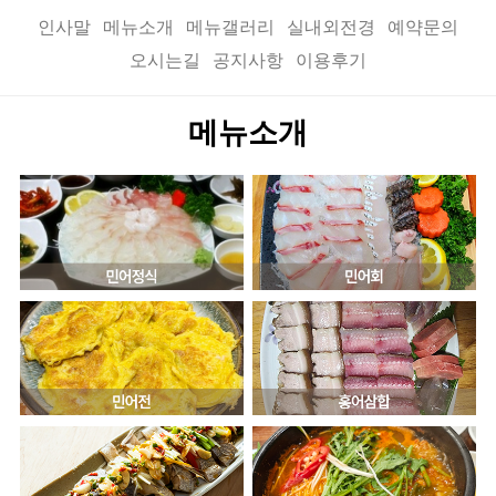
인사말
메뉴소개
메뉴갤러리
실내외전경
예약문의
오시는길
공지사항
이용후기
메뉴소개