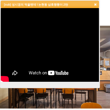
[sub] 성시경의 먹을텐데 l 논현동 삼호짱뚱이 2탄